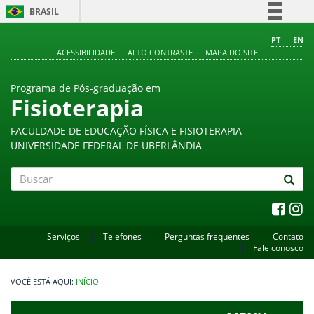
BRASIL
Simplifique!
PT
EN
ACESSIBILIDADE
ALTO CONTRASTE
MAPA DO SITE
Comunica BR
Participe
Programa de Pós-graduação em
Acesso à informação
Fisioterapia
Legislação
FACULDADE DE EDUCAÇÃO FÍSICA E FISIOTERAPIA -
Canais
UNIVERSIDADE FEDERAL DE UBERLÂNDIA
Buscar
Serviços
Telefones
Perguntas frequentes
Contato
Fale conosco
INÍCIO