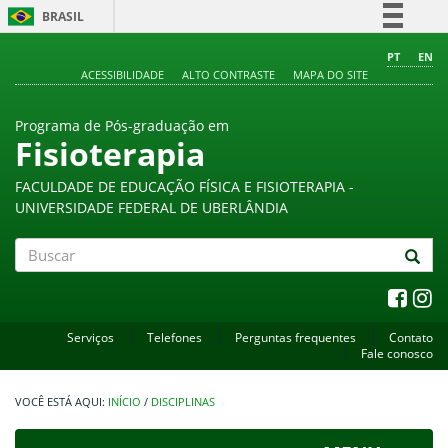
BRASIL
Simplifique!
PT
EN
ACESSIBILIDADE
ALTO CONTRASTE
MAPA DO SITE
Comunica BR
Participe
Programa de Pós-graduação em
Acesso à informação
Fisioterapia
Legislação
FACULDADE DE EDUCAÇÃO FÍSICA E FISIOTERAPIA -
Canais
UNIVERSIDADE FEDERAL DE UBERLÂNDIA
Buscar
Serviços
Telefones
Perguntas frequentes
Contato
Fale conosco
INÍCIO
/
DISCIPLINAS