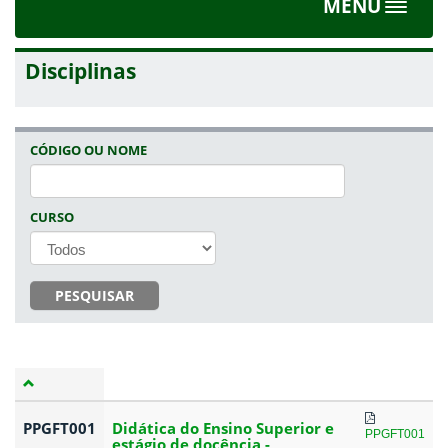
MENU
Toggle
navigat
Disciplinas
CÓDIGO OU NOME
CURSO
PESQUISAR
PPGFT001
Didática do Ensino Superior e
PPGFT001
estágio de docência -