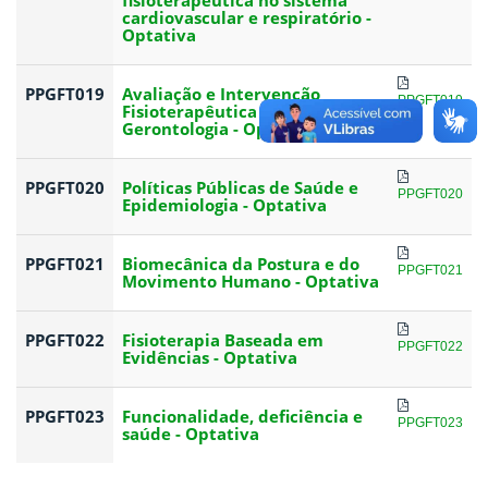
fisioterapêutica no sistema
cardiovascular e respiratório -
Optativa
PPGFT019
Avaliação e Intervenção
PPGFT019
Fisioterapêutica em
Gerontologia - Optativa
PPGFT020
Políticas Públicas de Saúde e
PPGFT020
Epidemiologia - Optativa
PPGFT021
Biomecânica da Postura e do
PPGFT021
Movimento Humano - Optativa
PPGFT022
Fisioterapia Baseada em
PPGFT022
Evidências - Optativa
PPGFT023
Funcionalidade, deficiência e
PPGFT023
saúde - Optativa