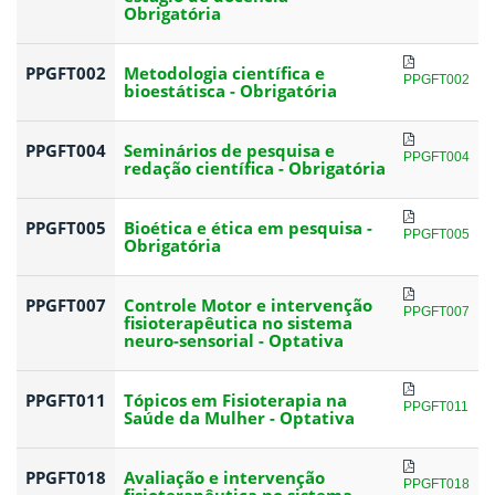
Obrigatória
PPGFT002
Metodologia científica e
PPGFT002
bioestátisca - Obrigatória
PPGFT004
Seminários de pesquisa e
PPGFT004
redação científica - Obrigatória
PPGFT005
Bioética e ética em pesquisa -
PPGFT005
Obrigatória
PPGFT007
Controle Motor e intervenção
PPGFT007
fisioterapêutica no sistema
neuro-sensorial - Optativa
PPGFT011
Tópicos em Fisioterapia na
PPGFT011
Saúde da Mulher - Optativa
PPGFT018
Avaliação e intervenção
PPGFT018