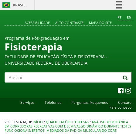
BRASIL
Simplifique!
PT
EN
ACESSIBILIDADE
ALTO CONTRASTE
MAPA DO SITE
Comunica BR
Participe
Programa de Pós-graduação em
Acesso à informação
Fisioterapia
Legislação
FACULDADE DE EDUCAÇÃO FÍSICA E FISIOTERAPIA -
Canais
UNIVERSIDADE FEDERAL DE UBERLÂNDIA
Buscar
Serviços
Telefones
Perguntas frequentes
Contato
Fale conosco
INÍCIO
/
QUALIFICAÇÕES E DEFESAS
/
ANÁLISE BIOMECÂNICA
EM CORREDORAS RECREATIVAS COM E SEM VALGO DINÂMICO DURANTE TESTES
FUNCIOCIONAIS: EFEITOS IMEDIADOS DA FADIGA MUSCULAR DO CORE