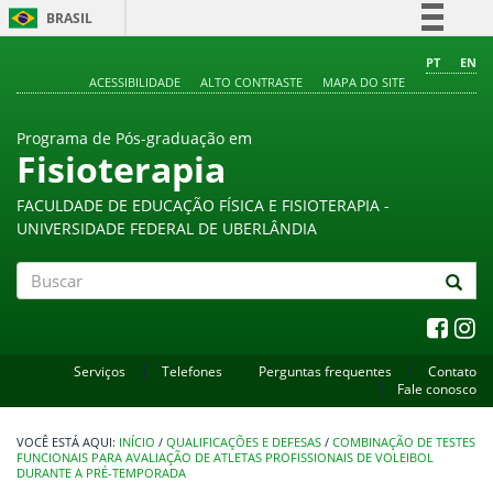
BRASIL
Simplifique!
PT
EN
ACESSIBILIDADE
ALTO CONTRASTE
MAPA DO SITE
Comunica BR
Participe
Programa de Pós-graduação em
Acesso à informação
Fisioterapia
Legislação
FACULDADE DE EDUCAÇÃO FÍSICA E FISIOTERAPIA -
Canais
UNIVERSIDADE FEDERAL DE UBERLÂNDIA
Buscar
Serviços
Telefones
Perguntas frequentes
Contato
Fale conosco
INÍCIO
/
QUALIFICAÇÕES E DEFESAS
/
COMBINAÇÃO DE TESTES
FUNCIONAIS PARA AVALIAÇÃO DE ATLETAS PROFISSIONAIS DE VOLEIBOL
DURANTE A PRÉ-TEMPORADA