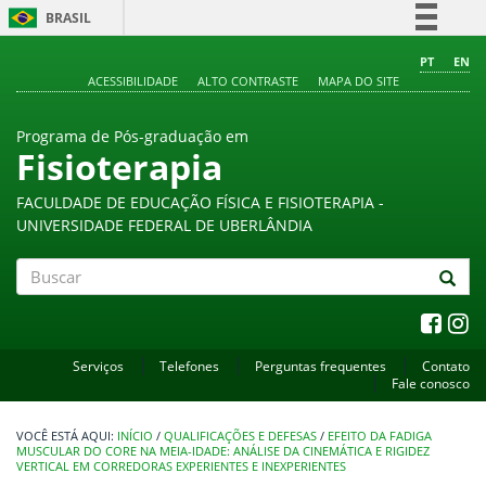
BRASIL
Simplifique!
PT
EN
ACESSIBILIDADE
ALTO CONTRASTE
MAPA DO SITE
Comunica BR
Participe
Programa de Pós-graduação em
Acesso à informação
Fisioterapia
Legislação
FACULDADE DE EDUCAÇÃO FÍSICA E FISIOTERAPIA -
Canais
UNIVERSIDADE FEDERAL DE UBERLÂNDIA
Buscar
Serviços
Telefones
Perguntas frequentes
Contato
Fale conosco
INÍCIO
/
QUALIFICAÇÕES E DEFESAS
/
EFEITO DA FADIGA
MUSCULAR DO CORE NA MEIA-IDADE: ANÁLISE DA CINEMÁTICA E RIGIDEZ
VERTICAL EM CORREDORAS EXPERIENTES E INEXPERIENTES