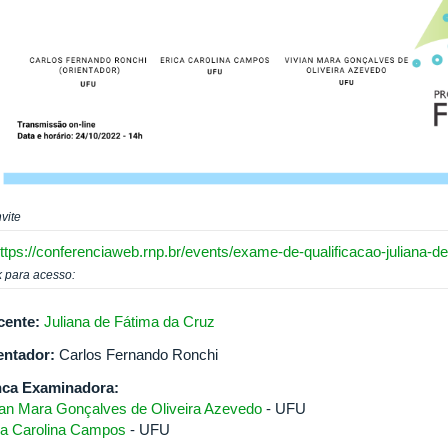
vite
ttps://conferenciaweb.rnp.br/events/exame-de-qualificacao-juliana-de-
k para acesso:
cente:
Juliana de Fátima da Cruz
entador:
Carlos Fernando Ronchi
ca Examinadora:
ian Mara Gonçalves de Oliveira Azevedo
- UFU
ca Carolina Campos
- UFU