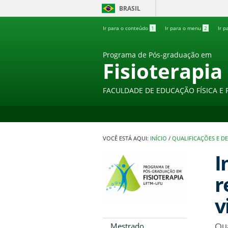
BRASIL
Ir para o conteúdo
1
Ir para o menu
2
Ir p
Programa de Pós-graduação em
Fisioterapia
FACULDADE DE EDUCAÇÃO FÍSICA E 
INÍCIO
/
QUALIFICAÇÕES E D
I
r
v
Mestrado
Qua