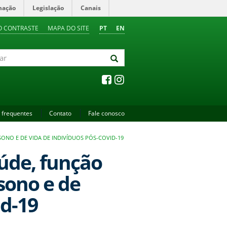
mação
Legislação
Canais
O CONTRASTE
MAPA DO SITE
PT
EN
 frequentes
Contato
Fale conosco
ONO E DE VIDA DE INDIVÍDUOS PÓS-COVID-19
úde, função
sono e de
id-19