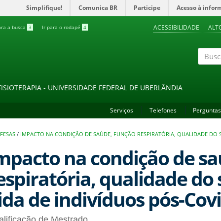
Simplifique!
Comunica BR
Participe
Acesso à infor
ACESSIBILIDADE
ALT
ara a busca
3
Ir para o rodapé
4
Buscar
FISIOTERAPIA - UNIVERSIDADE FEDERAL DE UBERLÂNDIA
Serviços
Telefones
Perguntas
EFESAS
/
IMPACTO NA CONDIÇÃO DE SAÚDE, FUNÇÃO RESPIRATÓRIA, QUALIDADE DO S
mpacto na condição de sa
espiratória, qualidade do 
ida de indivíduos pós-Cov
lificação de Mestrado