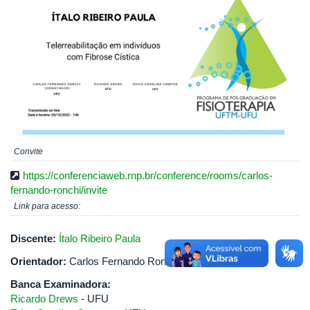
Convite
https://conferenciaweb.rnp.br/conference/rooms/carlos-
fernando-ronchi/invite
Link para acesso:
Discente:
Ítalo Ribeiro Paula
Orientador:
Carlos Fernando Ronchi
Banca Examinadora:
Ricardo Drews
- UFU