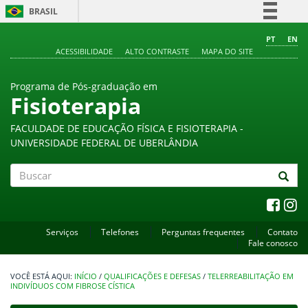
BRASIL
Simplifique!
PT
EN
ACESSIBILIDADE
ALTO CONTRASTE
MAPA DO SITE
Comunica BR
Participe
Programa de Pós-graduação em
Acesso à informação
Fisioterapia
Legislação
FACULDADE DE EDUCAÇÃO FÍSICA E FISIOTERAPIA -
Canais
UNIVERSIDADE FEDERAL DE UBERLÂNDIA
Buscar
Serviços
Telefones
Perguntas frequentes
Contato
Fale conosco
INÍCIO
/
QUALIFICAÇÕES E DEFESAS
/
TELERREABILITAÇÃO EM
INDIVÍDUOS COM FIBROSE CÍSTICA