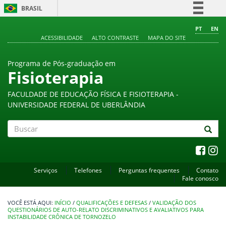
BRASIL
Simplifique!
PT
EN
ACESSIBILIDADE
ALTO CONTRASTE
MAPA DO SITE
Comunica BR
Participe
Programa de Pós-graduação em
Acesso à informação
Fisioterapia
Legislação
FACULDADE DE EDUCAÇÃO FÍSICA E FISIOTERAPIA -
Canais
UNIVERSIDADE FEDERAL DE UBERLÂNDIA
Buscar
Serviços
Telefones
Perguntas frequentes
Contato
Fale conosco
INÍCIO
/
QUALIFICAÇÕES E DEFESAS
/
VALIDAÇÃO DOS
QUESTIONÁRIOS DE AUTO-RELATO DISCRIMINATIVOS E AVALIATIVOS PARA
INSTABILIDADE CRÔNICA DE TORNOZELO