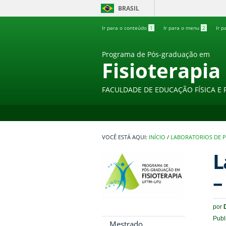
BRASIL
Ir para o conteúdo
1
Ir para o menu
2
Ir p
Programa de Pós-graduação em
Fisioterapia
FACULDADE DE EDUCAÇÃO FÍSICA E 
INÍCIO
/
LABORATORIOS DE P
L
–
por
Publ
Mestrado