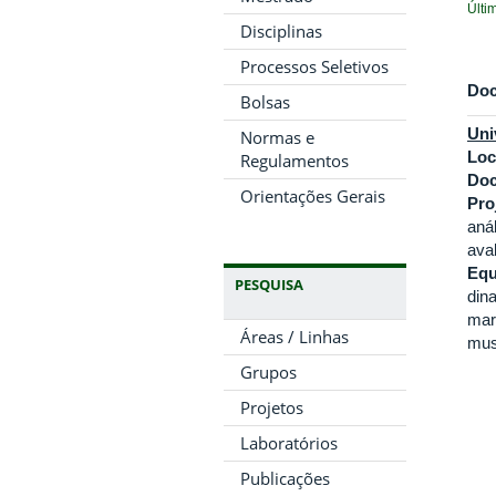
Últi
Disciplinas
Processos Seletivos
Doc
Bolsas
Uni
Normas e
Loc
Regulamentos
Doc
Orientações Gerais
Pro
aná
ava
Equ
PESQUISA
din
mar
Áreas / Linhas
mus
Grupos
Projetos
Laboratórios
Publicações