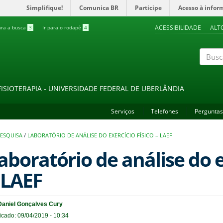
Simplifique!
Comunica BR
Participe
Acesso à infor
ACESSIBILIDADE
ALT
ara a busca
3
Ir para o rodapé
4
Buscar
FISIOTERAPIA - UNIVERSIDADE FEDERAL DE UBERLÂNDIA
Serviços
Telefones
Perguntas
ESQUISA
/
LABORATÓRIO DE ANÁLISE DO EXERCÍCIO FÍSICO – LAEF
aboratório de análise do e
 LAEF
Daniel Gonçalves Cury
icado: 09/04/2019 - 10:34