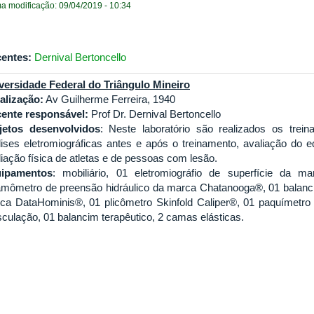
ma modificação: 09/04/2019 - 10:34
entes:
Dernival Bertoncello
versidade Federal do Triângulo Mineiro
alização:
Av Guilherme Ferreira, 1940
ente responsável:
Prof Dr. Dernival Bertoncello
jetos desenvolvidos
: Neste laboratório são realizados os trei
lises eletromiográficas antes e após o treinamento, avaliação do eq
liação física de atletas e de pessoas com lesão.
ipamentos
: mobiliário, 01 eletromiográfio de superfície d
amômetro de preensão hidráulico da marca Chatanooga®, 01 balanci
ca DataHominis®, 01 plicômetro Skinfold Caliper®, 01 paquímet
culação, 01 balancim terapêutico, 2 camas elásticas.