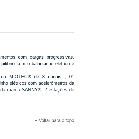
namentos com cargas progressivas,
uilíbrio com o balancinho elétrico e
a marca MIOTEC® de 8 canais , 01
nho elétricos com acelerômetros da
ro da marca SANNY®, 2 estações de
Voltar para o topo