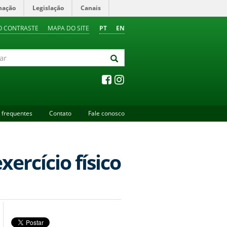
mação
Legislação
Canais
O CONTRASTE
MAPA DO SITE
PT
EN
 frequentes
Contato
Fale conosco
xercício físico