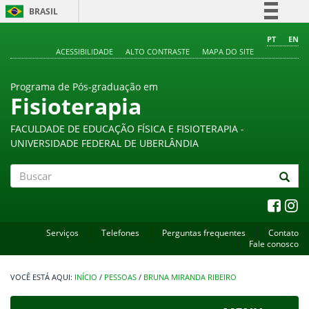
BRASIL
Simplifique!
PT
EN
ACESSIBILIDADE
ALTO CONTRASTE
MAPA DO SITE
Comunica BR
Participe
Programa de Pós-graduação em
Acesso à informação
Fisioterapia
Legislação
FACULDADE DE EDUCAÇÃO FÍSICA E FISIOTERAPIA -
Canais
UNIVERSIDADE FEDERAL DE UBERLÂNDIA
Buscar
Serviços
Telefones
Perguntas frequentes
Contato
Fale conosco
INÍCIO
/
PESSOAS
/
BRUNA MIRANDA RIBEIRO