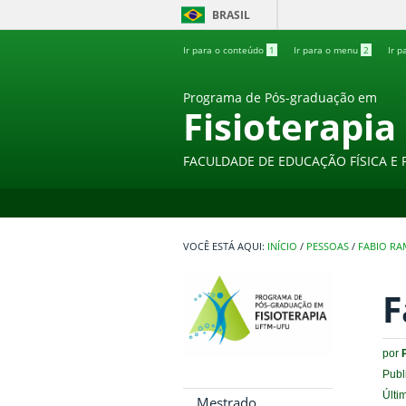
BRASIL
Ir para o conteúdo
1
Ir para o menu
2
Ir p
Programa de Pós-graduação em
Fisioterapia
FACULDADE DE EDUCAÇÃO FÍSICA E 
INÍCIO
/
PESSOAS
/
FABIO RA
F
por
Publ
Últi
Mestrado