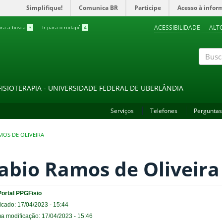
Simplifique!
Comunica BR
Participe
Acesso à infor
ACESSIBILIDADE
ALT
ara a busca
3
Ir para o rodapé
4
Buscar
FISIOTERAPIA - UNIVERSIDADE FEDERAL DE UBERLÂNDIA
Serviços
Telefones
Perguntas
MOS DE OLIVEIRA
abio Ramos de Oliveira
Portal PPGFisio
icado: 17/04/2023 - 15:44
ma modificação: 17/04/2023 - 15:46