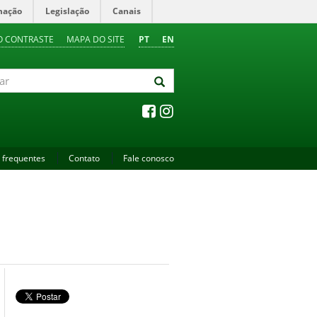
mação
Legislação
Canais
O CONTRASTE
MAPA DO SITE
PT
EN
 frequentes
Contato
Fale conosco