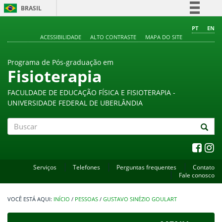
BRASIL
Simplifique!
PT
EN
ACESSIBILIDADE
ALTO CONTRASTE
MAPA DO SITE
Comunica BR
Participe
Programa de Pós-graduação em
Acesso à informação
Fisioterapia
Legislação
FACULDADE DE EDUCAÇÃO FÍSICA E FISIOTERAPIA -
Canais
UNIVERSIDADE FEDERAL DE UBERLÂNDIA
Buscar
Serviços
Telefones
Perguntas frequentes
Contato
Fale conosco
INÍCIO
/
PESSOAS
/
GUSTAVO SINÉZIO GOULART