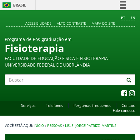
BRASIL
Simplifique!
PT
EN
ACESSIBILIDADE
ALTO CONTRASTE
MAPA DO SITE
Comunica BR
Participe
Programa de Pós-graduação em
Acesso à informação
Fisioterapia
Legislação
FACULDADE DE EDUCAÇÃO FÍSICA E FISIOTERAPIA -
Canais
UNIVERSIDADE FEDERAL DE UBERLÂNDIA
Buscar
Serviços
Telefones
Perguntas frequentes
Contato
Fale conosco
INÍCIO
/
PESSOAS
/
LISLEI JORGE PATRIZZI MARTINS