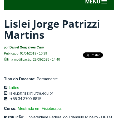
MENU
Toggle
navigat
Lislei Jorge Patrizzi
Martins
por
Daniel Gonçalves Cury
Publicado: 01/04/2019 - 10:39
Última modificação: 29/08/2025 - 14:40
Tipo do Docente:
Permanente
Lattes
lislei.patrizzi@uftm.edu.br
+55 34 3700-6815
Curso:
Mestrado em Fisioterapia
Instituição:
Universidade Federal do Triângulo Mineiro - UFTM