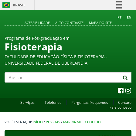
BRASIL
Simplifique!
PT
EN
ACESSIBILIDADE
ALTO CONTRASTE
MAPA DO SITE
Comunica BR
Participe
Programa de Pós-graduação em
Acesso à informação
Fisioterapia
Legislação
FACULDADE DE EDUCAÇÃO FÍSICA E FISIOTERAPIA -
Canais
UNIVERSIDADE FEDERAL DE UBERLÂNDIA
Buscar
Serviços
Telefones
Perguntas frequentes
Contato
Fale conosco
INÍCIO
/
PESSOAS
/
MARINA MELO COELHO