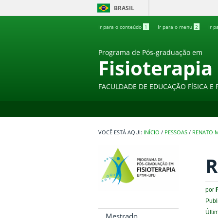
BRASIL
Ir para o conteúdo
1
Ir para o menu
2
Ir p
Programa de Pós-graduação em
Fisioterapia
FACULDADE DE EDUCAÇÃO FÍSICA E 
INÍCIO
/
PESSOAS
/
RENATO 
R
por
Publ
Últi
Mestrado