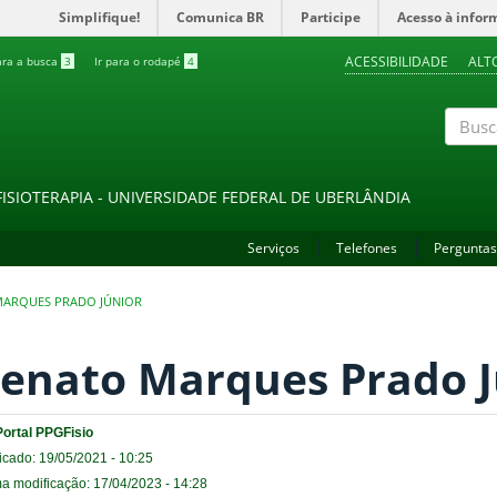
Simplifique!
Comunica BR
Participe
Acesso à infor
ACESSIBILIDADE
ALT
ara a busca
3
Ir para o rodapé
4
Buscar
FISIOTERAPIA - UNIVERSIDADE FEDERAL DE UBERLÂNDIA
Serviços
Telefones
Perguntas
MARQUES PRADO JÚNIOR
enato Marques Prado J
Portal PPGFisio
icado: 19/05/2021 - 10:25
ma modificação: 17/04/2023 - 14:28