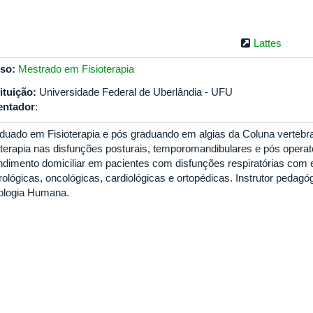
Lattes
so:
Mestrado em Fisioterapia
tituição:
Universidade Federal de Uberlândia - UFU
entador
:
duado em Fisioterapia e pós graduando em algias da Coluna vertebra
ioterapia nas disfunções posturais, temporomandibulares e pós operató
ndimento domiciliar em pacientes com disfunções respiratórias com
rológicas, oncológicas, cardiológicas e ortopédicas. Instrutor pedagó
iologia Humana.