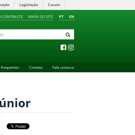
mação
Legislação
Canais
O CONTRASTE
MAPA DO SITE
PT
EN
 frequentes
Contato
Fale conosco
únior