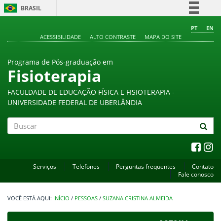
BRASIL
Simplifique!
PT
EN
ACESSIBILIDADE
ALTO CONTRASTE
MAPA DO SITE
Comunica BR
Participe
Programa de Pós-graduação em
Acesso à informação
Fisioterapia
Legislação
FACULDADE DE EDUCAÇÃO FÍSICA E FISIOTERAPIA -
Canais
UNIVERSIDADE FEDERAL DE UBERLÂNDIA
Buscar
Serviços
Telefones
Perguntas frequentes
Contato
Fale conosco
INÍCIO
/
PESSOAS
/
SUZANA CRISTINA ALMEIDA