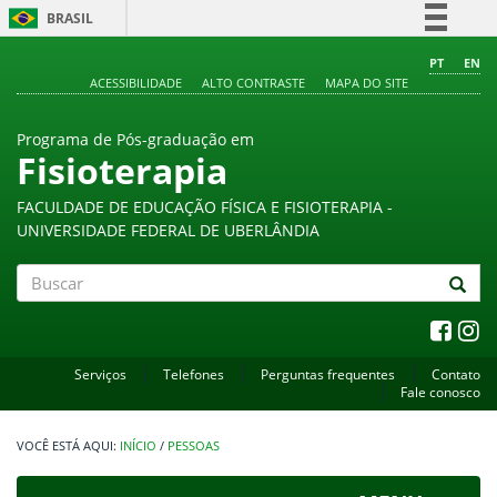
BRASIL
Simplifique!
PT
EN
ACESSIBILIDADE
ALTO CONTRASTE
MAPA DO SITE
Comunica BR
Participe
Programa de Pós-graduação em
Acesso à informação
Fisioterapia
Legislação
FACULDADE DE EDUCAÇÃO FÍSICA E FISIOTERAPIA -
Canais
UNIVERSIDADE FEDERAL DE UBERLÂNDIA
Buscar
Serviços
Telefones
Perguntas frequentes
Contato
Fale conosco
INÍCIO
/
PESSOAS