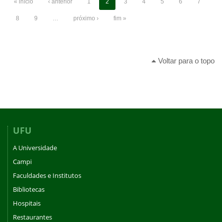
« início
‹ anterior
1
2
3
4
5
6
7
8
9
…
próximo ›
fim »
Voltar para o topo
UFU
A Universidade
Campi
Faculdades e Institutos
Bibliotecas
Hospitais
Restaurantes