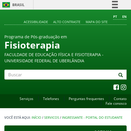
BRASIL
Simplifique!
PT
EN
ACESSIBILIDADE
ALTO CONTRASTE
MAPA DO SITE
Comunica BR
Participe
Programa de Pós-graduação em
Acesso à informação
Fisioterapia
Legislação
FACULDADE DE EDUCAÇÃO FÍSICA E FISIOTERAPIA -
Canais
UNIVERSIDADE FEDERAL DE UBERLÂNDIA
Buscar
Serviços
Telefones
Perguntas frequentes
Contato
Fale conosco
INÍCIO
/
SERVICOS
/
INGRESSANTE - PORTAL DO ESTUDANTE