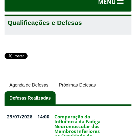
MENU
Toggle
navigat
Qualificações e Defesas
Agenda de Defesas
Próximas Defesas
Defesas Realizadas
(aba ativa)
29/07/2026
14:00
Comparação da
Influência da Fadiga
Neuromuscular dos
Membros Inferiores