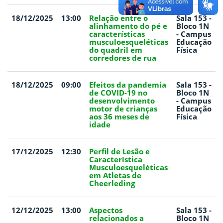
18/12/2025
13:00
Relação entre o
Sala 153 -
alinhamento do pé e
Bloco 1N
características
- Campus
musculoesqueléticas
Educação
do quadril em
Física
corredores de rua
18/12/2025
09:00
Efeitos da pandemia
Sala 153 -
de COVID-19 no
Bloco 1N
desenvolvimento
- Campus
motor de crianças
Educação
aos 36 meses de
Física
idade
17/12/2025
12:30
Perfil de Lesão e
Característica
Musculoesqueléticas
em Atletas de
Cheerleding
12/12/2025
13:00
Aspectos
Sala 153 -
relacionados a
Bloco 1N