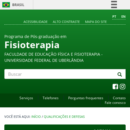
BRASIL
Simplifique!
PT
EN
ACESSIBILIDADE
ALTO CONTRASTE
MAPA DO SITE
Comunica BR
Participe
Programa de Pós-graduação em
Acesso à informação
Fisioterapia
Legislação
FACULDADE DE EDUCAÇÃO FÍSICA E FISIOTERAPIA -
Canais
UNIVERSIDADE FEDERAL DE UBERLÂNDIA
Buscar
Serviços
Telefones
Perguntas frequentes
Contato
Fale conosco
INÍCIO
/
QUALIFICAÇÕES E DEFESAS