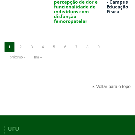
percepção de dor e
- Campus
funcionalidade de
Educação
indivíduos com
Física
disfunção
femoropatelar
1
2
3
4
5
6
7
8
9
…
próximo ›
fim »
Voltar para o topo
UFU